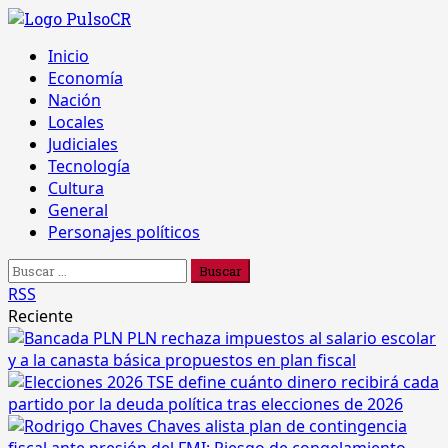
Saltar
al
Menú
Inicio
contenido
principal
Economía
Nación
Locales
Judiciales
Tecnología
Cultura
General
Personajes políticos
Buscar:
RSS
Reciente
PLN rechaza impuestos al salario escolar
y a la canasta básica propuestos en plan fiscal
TSE define cuánto dinero recibirá cada
partido por la deuda política tras elecciones de 2026
Chaves alista plan de contingencia