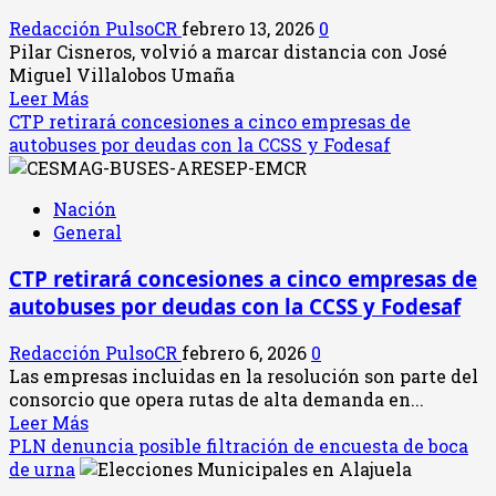
eventual
Redacción PulsoCR
febrero 13, 2026
0
llegada
Pilar Cisneros, volvió a marcar distancia con José
de
Miguel Villalobos Umaña
Rodrigo
Leer
Leer Más
Chaves
más
CTP retirará concesiones a cinco empresas de
a
acerca
autobuses por deudas con la CCSS y Fodesaf
Presidencia
de
“Ni
Nación
lo
General
defiendo
ni
CTP retirará concesiones a cinco empresas de
le
autobuses por deudas con la CCSS y Fodesaf
hablo”:
Pilar
Redacción PulsoCR
febrero 6, 2026
0
Cisneros
Las empresas incluidas en la resolución son parte del
marca
consorcio que opera rutas de alta demanda en...
distancia
Leer
Leer Más
con
más
PLN denuncia posible filtración de encuesta de boca
José
acerca
de urna
Miguel
de
Villalobos