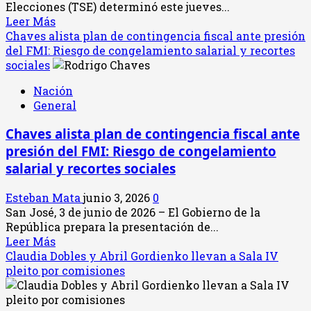
Elecciones (TSE) determinó este jueves...
la
Leer
Leer Más
canasta
más
Chaves alista plan de contingencia fiscal ante presión
básica
acerca
del FMI: Riesgo de congelamiento salarial y recortes
propuestos
de
sociales
en
TSE
plan
Nación
define
fiscal
General
cuánto
dinero
Chaves alista plan de contingencia fiscal ante
recibirá
presión del FMI: Riesgo de congelamiento
cada
partido
salarial y recortes sociales
por
la
Esteban Mata
junio 3, 2026
0
deuda
San José, 3 de junio de 2026 – El Gobierno de la
política
República prepara la presentación de...
tras
Leer
Leer Más
elecciones
más
Claudia Dobles y Abril Gordienko llevan a Sala IV
de
acerca
pleito por comisiones
2026
de
Chaves