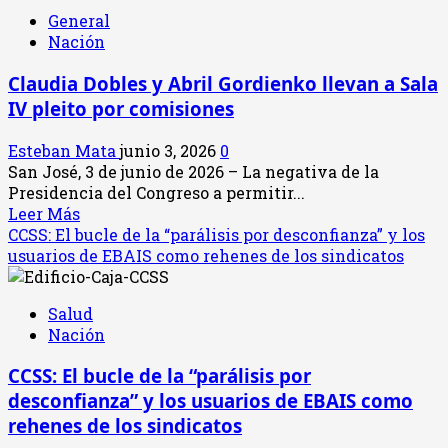
alista
General
plan
Nación
de
contingencia
Claudia Dobles y Abril Gordienko llevan a Sala
fiscal
IV pleito por comisiones
ante
presión
Esteban Mata
junio 3, 2026
0
del
San José, 3 de junio de 2026 – La negativa de la
FMI:
Presidencia del Congreso a permitir...
Riesgo
Leer
Leer Más
de
más
CCSS: El bucle de la “parálisis por desconfianza” y los
congelamiento
acerca
usuarios de EBAIS como rehenes de los sindicatos
salarial
de
y
Claudia
recortes
Salud
Dobles
sociales
Nación
y
Abril
CCSS: El bucle de la “parálisis por
Gordienko
desconfianza” y los usuarios de EBAIS como
llevan
a
rehenes de los sindicatos
Sala