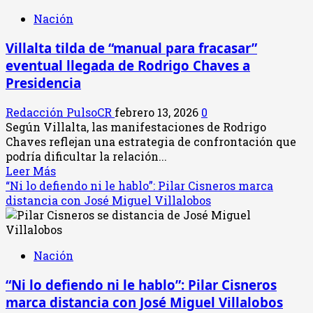
México
como
Nación
en
rehenes
llamas
de
Villalta tilda de “manual para fracasar”
tras
los
eventual llegada de Rodrigo Chaves a
muerte
sindicatos
del
Presidencia
‘Mencho’,
líder
Redacción PulsoCR
febrero 13, 2026
0
del
Según Villalta, las manifestaciones de Rodrigo
Cartel
Chaves reflejan una estrategia de confrontación que
Jalisco
podría dificultar la relación...
Nueva
Leer
Leer Más
Generación
más
“Ni lo defiendo ni le hablo”: Pilar Cisneros marca
acerca
distancia con José Miguel Villalobos
de
Villalta
tilda
Nación
de
“manual
“Ni lo defiendo ni le hablo”: Pilar Cisneros
para
marca distancia con José Miguel Villalobos
fracasar”