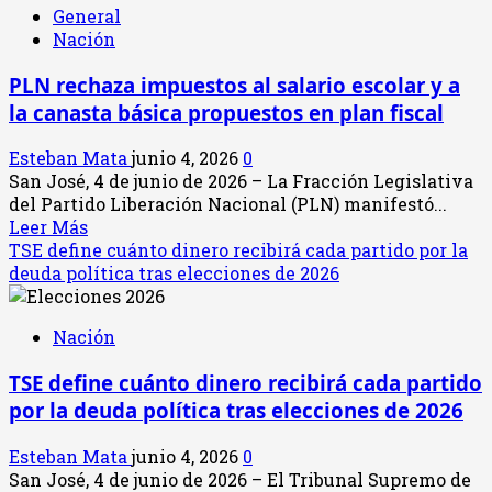
General
Nación
PLN rechaza impuestos al salario escolar y a
la canasta básica propuestos en plan fiscal
Esteban Mata
junio 4, 2026
0
San José, 4 de junio de 2026 – La Fracción Legislativa
del Partido Liberación Nacional (PLN) manifestó...
Leer
Leer Más
más
TSE define cuánto dinero recibirá cada partido por la
acerca
deuda política tras elecciones de 2026
de
PLN
Nación
rechaza
impuestos
TSE define cuánto dinero recibirá cada partido
al
por la deuda política tras elecciones de 2026
salario
escolar
Esteban Mata
junio 4, 2026
0
y
San José, 4 de junio de 2026 – El Tribunal Supremo de
a