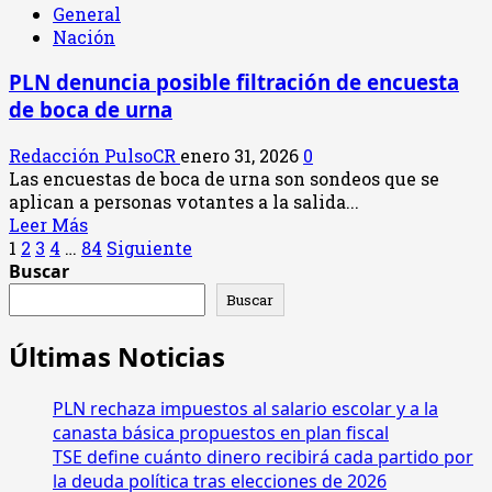
General
CTP
Nación
retirará
concesiones
PLN denuncia posible filtración de encuesta
a
de boca de urna
cinco
empresas
Redacción PulsoCR
enero 31, 2026
0
de
Las encuestas de boca de urna son sondeos que se
autobuses
aplican a personas votantes a la salida...
por
Leer
Leer Más
deudas
Paginación
más
1
2
3
4
…
84
Siguiente
con
acerca
Buscar
la
de
de
CCSS
Buscar
PLN
y
entradas
denuncia
Fodesaf
Últimas Noticias
posible
filtración
PLN rechaza impuestos al salario escolar y a la
de
encuesta
canasta básica propuestos en plan fiscal
de
TSE define cuánto dinero recibirá cada partido por
boca
la deuda política tras elecciones de 2026