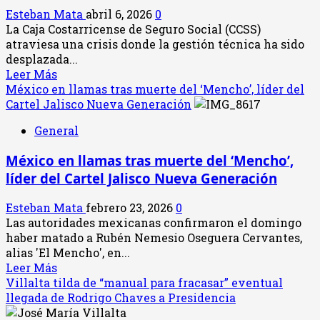
IV
Esteban Mata
abril 6, 2026
0
pleito
La Caja Costarricense de Seguro Social (CCSS)
por
atraviesa una crisis donde la gestión técnica ha sido
comisiones
desplazada...
Leer
Leer Más
más
México en llamas tras muerte del ‘Mencho’, líder del
acerca
Cartel Jalisco Nueva Generación
de
General
CCSS:
El
México en llamas tras muerte del ‘Mencho’,
bucle
líder del Cartel Jalisco Nueva Generación
de
la
Esteban Mata
febrero 23, 2026
0
“parálisis
Las autoridades mexicanas confirmaron el domingo
por
haber matado a Rubén Nemesio Oseguera Cervantes,
desconfianza”
alias 'El Mencho', en...
y
Leer
Leer Más
los
más
Villalta tilda de “manual para fracasar” eventual
usuarios
acerca
llegada de Rodrigo Chaves a Presidencia
de
de
EBAIS