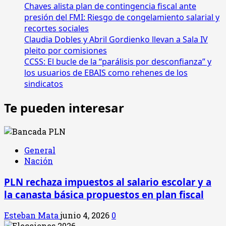
de
Chaves alista plan de contingencia fiscal ante
urna
presión del FMI: Riesgo de congelamiento salarial y
recortes sociales
Claudia Dobles y Abril Gordienko llevan a Sala IV
pleito por comisiones
CCSS: El bucle de la “parálisis por desconfianza” y
los usuarios de EBAIS como rehenes de los
sindicatos
Te pueden interesar
General
Nación
PLN rechaza impuestos al salario escolar y a
la canasta básica propuestos en plan fiscal
Esteban Mata
junio 4, 2026
0