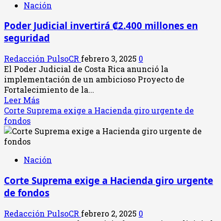
Nación
Judicial
aclara
Poder Judicial invertirá ₡2.400 millones en
ejecución
seguridad
presupuestaria
y
uso
Redacción PulsoCR
febrero 3, 2025
0
de
El Poder Judicial de Costa Rica anunció la
recursos
implementación de un ambicioso Proyecto de
en
Fortalecimiento de la...
2024
Leer
Leer Más
más
Corte Suprema exige a Hacienda giro urgente de
acerca
fondos
de
Poder
Judicial
Nación
invertirá
₡2.400
Corte Suprema exige a Hacienda giro urgente
millones
de fondos
en
seguridad
Redacción PulsoCR
febrero 2, 2025
0