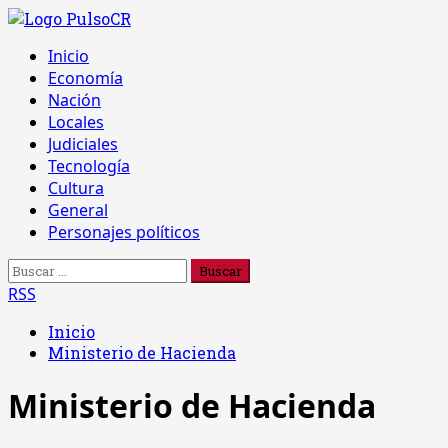
Saltar
al
Menú
Inicio
contenido
principal
Economía
Nación
Locales
Judiciales
Tecnología
Cultura
General
Personajes políticos
Buscar:
RSS
Inicio
Ministerio de Hacienda
Ministerio de Hacienda