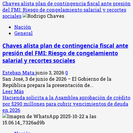
Chaves alista plan de contingencia fiscal ante presión
del FMI: Riesgo de congelamiento salarial y recortes
sociales
Nación
General
Chaves alista plan de contingencia fiscal ante
presión del FMI: Riesgo de congelamiento
salarial y recortes sociales
Esteban Mata
junio 3, 2026
0
San José, 3 de junio de 2026 – El Gobierno de la
República prepara la presentación de...
Leer
Leer Más
más
Hacienda solicita a la Asamblea aprobación de crédito
acerca
por $290 millones para cubrir vencimientos de deuda
de
en 2026
Chaves
alista
plan