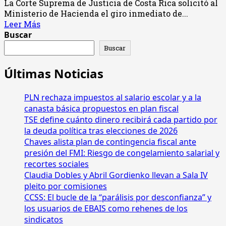
La Corte Suprema de Justicia de Costa Rica solicitó al
Ministerio de Hacienda el giro inmediato de...
Leer
Leer Más
más
Buscar
acerca
Buscar
de
Corte
Últimas Noticias
Suprema
exige
PLN rechaza impuestos al salario escolar y a la
a
Hacienda
canasta básica propuestos en plan fiscal
giro
TSE define cuánto dinero recibirá cada partido por
urgente
la deuda política tras elecciones de 2026
de
Chaves alista plan de contingencia fiscal ante
fondos
presión del FMI: Riesgo de congelamiento salarial y
recortes sociales
Claudia Dobles y Abril Gordienko llevan a Sala IV
pleito por comisiones
CCSS: El bucle de la “parálisis por desconfianza” y
los usuarios de EBAIS como rehenes de los
sindicatos