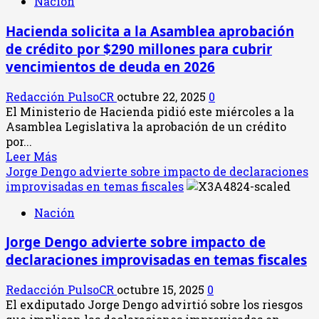
Nación
de
contingencia
Hacienda solicita a la Asamblea aprobación
fiscal
de crédito por $290 millones para cubrir
ante
presión
vencimientos de deuda en 2026
del
FMI:
Redacción PulsoCR
octubre 22, 2025
0
Riesgo
El Ministerio de Hacienda pidió este miércoles a la
de
Asamblea Legislativa la aprobación de un crédito
congelamiento
por...
salarial
Leer
Leer Más
y
más
Jorge Dengo advierte sobre impacto de declaraciones
recortes
acerca
improvisadas en temas fiscales
sociales
de
Nación
Hacienda
solicita
Jorge Dengo advierte sobre impacto de
a
declaraciones improvisadas en temas fiscales
la
Asamblea
Redacción PulsoCR
octubre 15, 2025
0
aprobación
El exdiputado Jorge Dengo advirtió sobre los riesgos
de