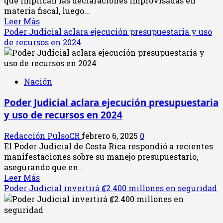
que implican las declaraciones improvisadas en
crédito
materia fiscal, luego...
por
Leer
Leer Más
$290
más
Poder Judicial aclara ejecución presupuestaria y uso
millones
acerca
de recursos en 2024
para
de
cubrir
Jorge
vencimientos
Dengo
de
Nación
advierte
deuda
sobre
en
Poder Judicial aclara ejecución presupuestaria
impacto
2026
y uso de recursos en 2024
de
declaraciones
Redacción PulsoCR
febrero 6, 2025
0
improvisadas
El Poder Judicial de Costa Rica respondió a recientes
en
manifestaciones sobre su manejo presupuestario,
temas
asegurando que en...
fiscales
Leer
Leer Más
más
Poder Judicial invertirá ₡2.400 millones en seguridad
acerca
de
Poder