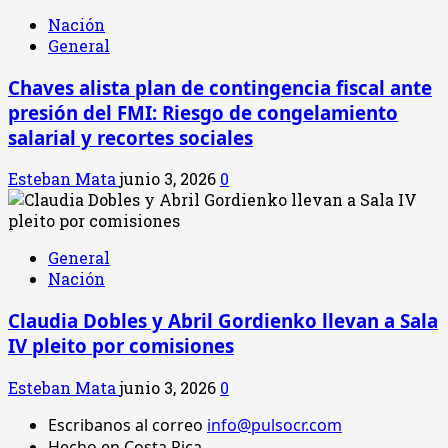
Nación
General
Chaves alista plan de contingencia fiscal ante
presión del FMI: Riesgo de congelamiento
salarial y recortes sociales
Esteban Mata
junio 3, 2026
0
General
Nación
Claudia Dobles y Abril Gordienko llevan a Sala
IV pleito por comisiones
Esteban Mata
junio 3, 2026
0
Escribanos al correo
info@pulsocr.com
Hecho en Costa Rica