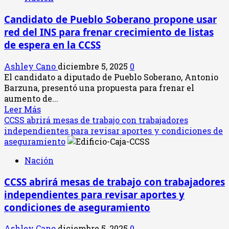
que
Candidato de Pueblo Soberano propone usar
la
red del INS para frenar crecimiento de listas
campaña
electoral
de espera en la CCSS
avanza
lentamente
Ashley Cano
diciembre 5, 2025
0
mientras
El candidato a diputado de Pueblo Soberano, Antonio
Chaves
Barzuna, presentó una propuesta para frenar el
concentra
aumento de...
la
Leer
Leer Más
atención
más
CCSS abrirá mesas de trabajo con trabajadores
acerca
independientes para revisar aportes y condiciones de
de
aseguramiento
Candidato
Nación
de
Pueblo
CCSS abrirá mesas de trabajo con trabajadores
Soberano
independientes para revisar aportes y
propone
usar
condiciones de aseguramiento
red
del
Ashley Cano
diciembre 5, 2025
0