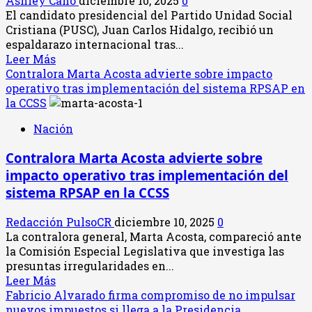
Ashley Cano
diciembre 10, 2025
0
en
El candidato presidencial del Partido Unidad Social
ingresar
Cristiana (PUSC), Juan Carlos Hidalgo, recibió un
al
espaldarazo internacional tras...
programa
Leer
Leer Más
Global
más
Contralora Marta Acosta advierte sobre impacto
Entry
acerca
operativo tras implementación del sistema RPSAP en
de
de
la CCSS
Estados
Juan
Nación
Unidos
Carlos
Hidalgo
Contralora Marta Acosta advierte sobre
logra
impacto operativo tras implementación del
apoyo
del
sistema RPSAP en la CCSS
Partido
Popular
Redacción PulsoCR
diciembre 10, 2025
0
Europeo
La contralora general, Marta Acosta, compareció ante
para
la Comisión Especial Legislativa que investiga las
fortalecer
presuntas irregularidades en...
lucha
Leer
Leer Más
contra
más
Fabricio Alvarado firma compromiso de no impulsar
el
acerca
nuevos impuestos si llega a la Presidencia