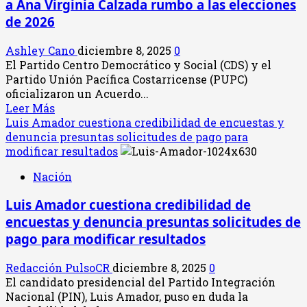
a Ana Virginia Calzada rumbo a las elecciones
de
no
de 2026
impulsar
nuevos
Ashley Cano
diciembre 8, 2025
0
impuestos
El Partido Centro Democrático y Social (CDS) y el
si
Partido Unión Pacífica Costarricense (PUPC)
llega
oficializaron un Acuerdo...
a
Leer
Leer Más
la
más
Luis Amador cuestiona credibilidad de encuestas y
Presidencia
acerca
denuncia presuntas solicitudes de pago para
de
modificar resultados
CDS
Nación
y
PUPC
Luis Amador cuestiona credibilidad de
sellan
encuestas y denuncia presuntas solicitudes de
alianza
política
pago para modificar resultados
y
respaldan
Redacción PulsoCR
diciembre 8, 2025
0
a
El candidato presidencial del Partido Integración
Ana
Nacional (PIN), Luis Amador, puso en duda la