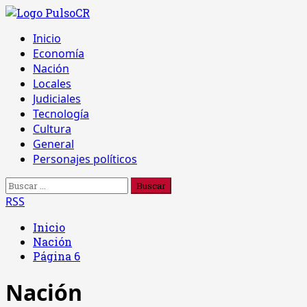
Saltar
al
Menú
Inicio
contenido
principal
Economía
Nación
Locales
Judiciales
Tecnología
Cultura
General
Personajes políticos
Buscar:
RSS
Inicio
Nación
Página 6
Nación