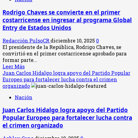
suma
a
Rodrigo Chaves se convierte en el primer
la
costarricense en ingresar al programa Global
coalición
de
Entry de Estados Unidos
Claudia
Dobles
Redacción PulsoCR
diciembre 10, 2025
0
y
El presidente de la República, Rodrigo Chaves, se
el
convirtió en el primer costarricense aprobado para
PAC
formar parte...
Leer
Leer Más
más
Juan Carlos Hidalgo logra apoyo del Partido Popular
acerca
Europeo para fortalecer lucha contra el crimen
de
organizado
Rodrigo
Nación
Chaves
se
Juan Carlos Hidalgo logra apoyo del Partido
convierte
Popular Europeo para fortalecer lucha contra
en
el
el crimen organizado
primer
costarricense