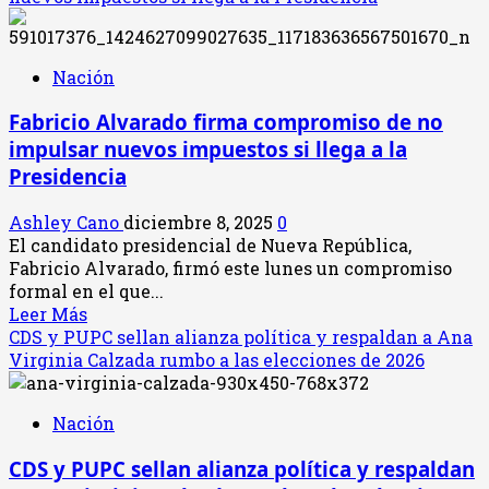
crimen
de
organizado
Contralora
Marta
Nación
Acosta
advierte
Fabricio Alvarado firma compromiso de no
sobre
impulsar nuevos impuestos si llega a la
impacto
Presidencia
operativo
tras
Ashley Cano
diciembre 8, 2025
0
implementación
El candidato presidencial de Nueva República,
del
Fabricio Alvarado, firmó este lunes un compromiso
sistema
formal en el que...
RPSAP
Leer
Leer Más
en
más
CDS y PUPC sellan alianza política y respaldan a Ana
la
acerca
Virginia Calzada rumbo a las elecciones de 2026
CCSS
de
Fabricio
Nación
Alvarado
firma
CDS y PUPC sellan alianza política y respaldan
compromiso