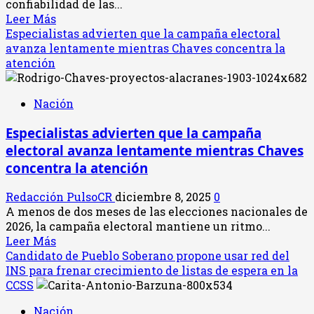
Virginia
confiabilidad de las...
Calzada
Leer
Leer Más
rumbo
más
Especialistas advierten que la campaña electoral
a
acerca
avanza lentamente mientras Chaves concentra la
las
de
atención
elecciones
Luis
de
Amador
Nación
2026
cuestiona
credibilidad
Especialistas advierten que la campaña
de
electoral avanza lentamente mientras Chaves
encuestas
y
concentra la atención
denuncia
presuntas
Redacción PulsoCR
diciembre 8, 2025
0
solicitudes
A menos de dos meses de las elecciones nacionales de
de
2026, la campaña electoral mantiene un ritmo...
pago
Leer
Leer Más
para
más
Candidato de Pueblo Soberano propone usar red del
modificar
acerca
INS para frenar crecimiento de listas de espera en la
resultados
de
CCSS
Especialistas
Nación
advierten