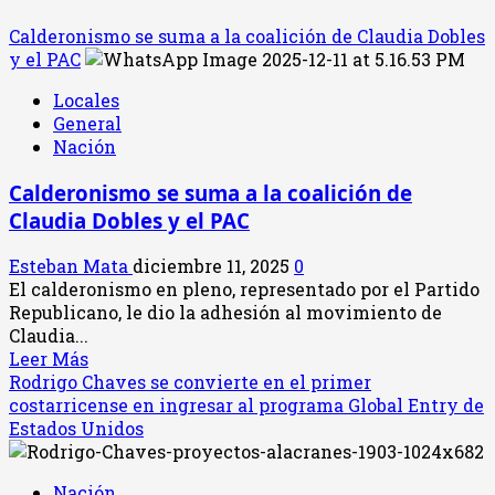
Calderonismo se suma a la coalición de Claudia Dobles
y el PAC
Locales
General
Nación
Calderonismo se suma a la coalición de
Claudia Dobles y el PAC
Esteban Mata
diciembre 11, 2025
0
El calderonismo en pleno, representado por el Partido
Republicano, le dio la adhesión al movimiento de
Claudia...
Leer
Leer Más
más
Rodrigo Chaves se convierte en el primer
acerca
costarricense en ingresar al programa Global Entry de
de
Estados Unidos
Calderonismo
se
Nación