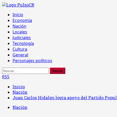
Saltar
al
Menú
Inicio
contenido
principal
Economía
Nación
Locales
Judiciales
Tecnología
Cultura
General
Personajes políticos
Buscar:
RSS
Inicio
Nación
Juan Carlos Hidalgo logra apoyo del Partido Popul
Nación