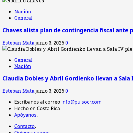
Nación
General
Chaves alista plan de contingencia fiscal ante 
Esteban Mata
junio 3, 2026
0
General
Nación
Claudia Dobles y Abril Gordienko llevan a Sala 
Esteban Mata
junio 3, 2026
0
Escribanos al correo
info@pulsocr.com
Hecho en Costa Rica
Apóyanos
.
Contacto
.
Quienes somos
.