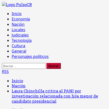
Saltar
al
Menú
Inicio
contenido
principal
Economía
Nación
Locales
Judiciales
Tecnología
Cultura
General
Personajes políticos
Buscar:
RSS
Inicio
Nación
Laura Chinchilla critica al PANI por
investigación relacionada con hija menor de
candidato presidencial