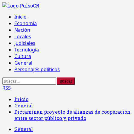
Saltar
al
Menú
Inicio
contenido
principal
Economía
Nación
Locales
Judiciales
Tecnología
Cultura
General
Personajes políticos
Buscar:
RSS
Inicio
General
Dictaminan proyecto de alianzas de cooperación
entre sector público y privado
General