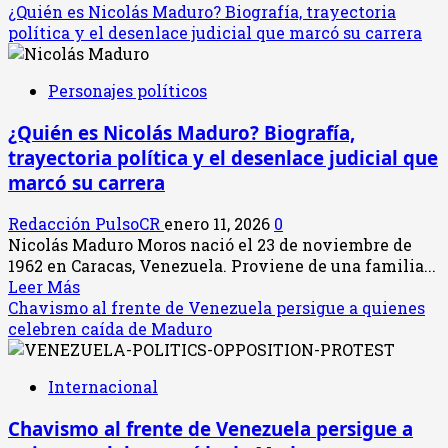
¿Quién es Nicolás Maduro? Biografía, trayectoria
política y el desenlace judicial que marcó su carrera
Personajes políticos
¿Quién es Nicolás Maduro? Biografía,
trayectoria política y el desenlace judicial que
marcó su carrera
Redacción PulsoCR
enero 11, 2026
0
Nicolás Maduro Moros nació el 23 de noviembre de
1962 en Caracas, Venezuela. Proviene de una familia...
Leer
Leer Más
más
Chavismo al frente de Venezuela persigue a quienes
acerca
celebren caída de Maduro
de
¿Quién
Internacional
es
Nicolás
Chavismo al frente de Venezuela persigue a
Maduro?