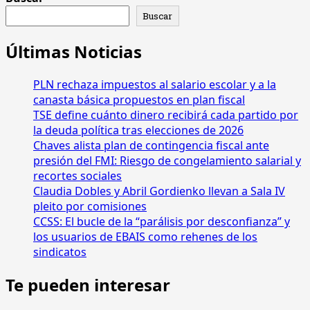
acerca
Buscar
de
La
Últimas Noticias
llamada
del
PLN rechaza impuestos al salario escolar y a la
Nobel
de
canasta básica propuestos en plan fiscal
la
TSE define cuánto dinero recibirá cada partido por
Paz
la deuda política tras elecciones de 2026
a
Chaves alista plan de contingencia fiscal ante
María
presión del FMI: Riesgo de congelamiento salarial y
Corina
recortes sociales
Machado
Claudia Dobles y Abril Gordienko llevan a Sala IV
pleito por comisiones
CCSS: El bucle de la “parálisis por desconfianza” y
los usuarios de EBAIS como rehenes de los
sindicatos
Te pueden interesar