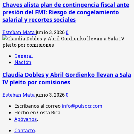
Chaves alista plan de contingencia fiscal ante
presión del FMI: Riesgo de congelamiento
salarial y recortes sociales
Esteban Mata
junio 3, 2026
0
General
Nación
Claudia Dobles y Abril Gordienko llevan a Sala
IV pleito por comisiones
Esteban Mata
junio 3, 2026
0
Escribanos al correo
info@pulsocr.com
Hecho en Costa Rica
Apóyanos
.
Contacto
.