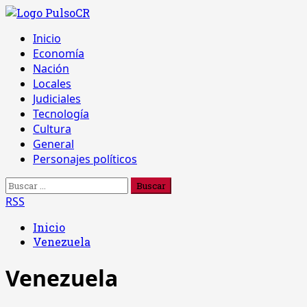
Saltar
al
Menú
Inicio
contenido
principal
Economía
Nación
Locales
Judiciales
Tecnología
Cultura
General
Personajes políticos
Buscar:
RSS
Inicio
Venezuela
Venezuela