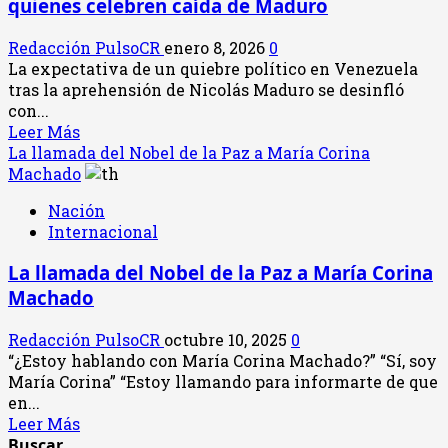
quienes celebren caída de Maduro
Biografía,
trayectoria
Redacción PulsoCR
enero 8, 2026
0
política
La expectativa de un quiebre político en Venezuela
y
tras la aprehensión de Nicolás Maduro se desinfló
el
con...
desenlace
Leer
Leer Más
judicial
más
La llamada del Nobel de la Paz a María Corina
que
acerca
Machado
marcó
de
su
Nación
Chavismo
carrera
Internacional
al
frente
La llamada del Nobel de la Paz a María Corina
de
Machado
Venezuela
persigue
Redacción PulsoCR
octubre 10, 2025
0
a
“¿Estoy hablando con María Corina Machado?” “Sí, soy
quienes
María Corina” “Estoy llamando para informarte de que
celebren
en...
caída
Leer
Leer Más
de
más
Buscar
Maduro