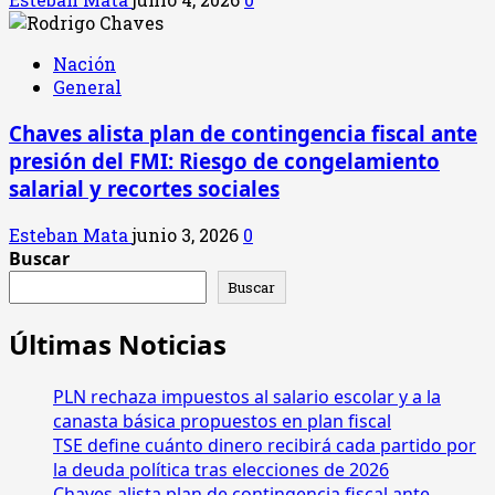
Nación
General
Chaves alista plan de contingencia fiscal ante
presión del FMI: Riesgo de congelamiento
salarial y recortes sociales
Esteban Mata
junio 3, 2026
0
Buscar
Buscar
Últimas Noticias
PLN rechaza impuestos al salario escolar y a la
canasta básica propuestos en plan fiscal
TSE define cuánto dinero recibirá cada partido por
la deuda política tras elecciones de 2026
Chaves alista plan de contingencia fiscal ante