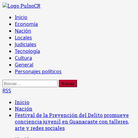
Saltar
al
Menú
Inicio
contenido
principal
Economía
Nación
Locales
Judiciales
Tecnología
Cultura
General
Personajes políticos
Buscar:
RSS
Inicio
Nación
Festival de la Prevención del Delito promueve
conciencia juvenil en Guanacaste con talleres,
arte y redes sociales