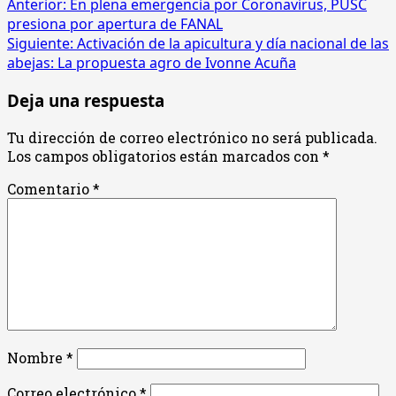
Navegación
Anterior:
En plena emergencia por Coronavirus, PUSC
presiona por apertura de FANAL
de
Siguiente:
Activación de la apicultura y día nacional de las
entradas
abejas: La propuesta agro de Ivonne Acuña
Deja una respuesta
Tu dirección de correo electrónico no será publicada.
Los campos obligatorios están marcados con
*
Comentario
*
Nombre
*
Correo electrónico
*