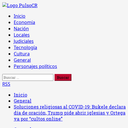
Saltar
al
Menú
Inicio
contenido
principal
Economía
Nación
Locales
Judiciales
Tecnología
Cultura
General
Personajes políticos
Buscar:
RSS
Inicio
General
Soluciones religiosas al COVID-19: Bukele declara
día de oración, Trump pide abrir iglesias y Ortega
va por “cultos online”