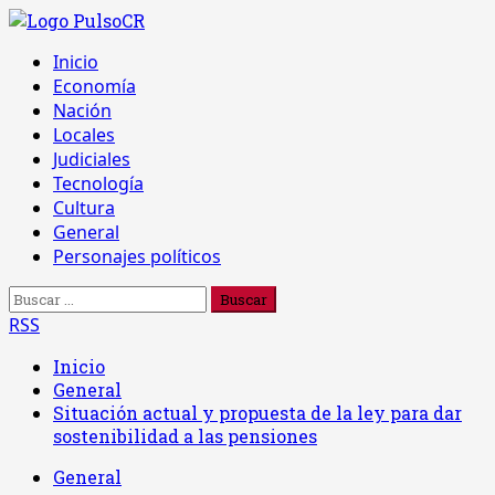
Saltar
al
Menú
Inicio
contenido
principal
Economía
Nación
Locales
Judiciales
Tecnología
Cultura
General
Personajes políticos
Buscar:
RSS
Inicio
General
Situación actual y propuesta de la ley para dar
sostenibilidad a las pensiones
General