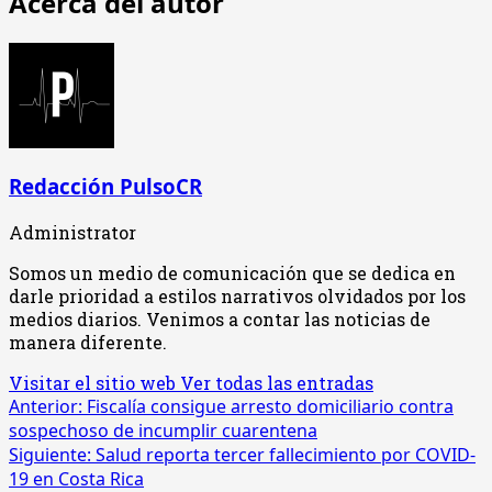
Acerca del autor
Redacción PulsoCR
Administrator
Somos un medio de comunicación que se dedica en
darle prioridad a estilos narrativos olvidados por los
medios diarios. Venimos a contar las noticias de
manera diferente.
Visitar el sitio web
Ver todas las entradas
Navegación
Anterior:
Fiscalía consigue arresto domiciliario contra
sospechoso de incumplir cuarentena
de
Siguiente:
Salud reporta tercer fallecimiento por COVID-
entradas
19 en Costa Rica