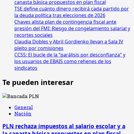
canasta básica propuestos en plan fiscal
TSE define cuánto dinero recibirá cada partido por
la deuda política tras elecciones de 2026
Chaves alista plan de contingencia fiscal ante
presión del FMI: Riesgo de congelamiento salarial y
recortes sociales
Claudia Dobles y Abril Gordienko llevan a Sala IV
pleito por comisiones
CCSS: El bucle de la “parálisis por desconfianza” y
los usuarios de EBAIS como rehenes de los
sindicatos
Te pueden interesar
General
Nación
PLN rechaza impuestos al salario escolar y a
la canasta básica propuestos en plan fiscal