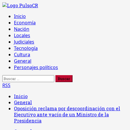
Saltar
al
Menú
Inicio
contenido
principal
Economía
Nación
Locales
Judiciales
Tecnología
Cultura
General
Personajes políticos
Buscar:
RSS
Inicio
General
Oposición reclama por descoordinación con el
Ejecutivo ante vacío de un Ministro de la
Presidencia