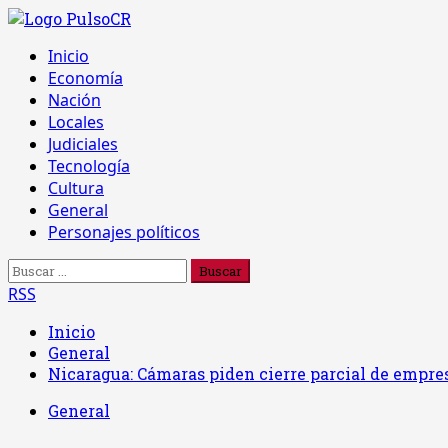
Saltar
al
Menú
Inicio
contenido
principal
Economía
Nación
Locales
Judiciales
Tecnología
Cultura
General
Personajes políticos
Buscar:
RSS
Inicio
General
Nicaragua: Cámaras piden cierre parcial de empre
General