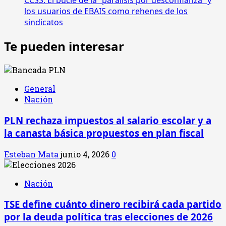
CCSS: El bucle de la “parálisis por desconfianza” y
los usuarios de EBAIS como rehenes de los
sindicatos
Te pueden interesar
General
Nación
PLN rechaza impuestos al salario escolar y a
la canasta básica propuestos en plan fiscal
Esteban Mata
junio 4, 2026
0
Nación
TSE define cuánto dinero recibirá cada partido
por la deuda política tras elecciones de 2026