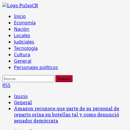
Saltar
al
Menú
Inicio
contenido
principal
Economía
Nación
Locales
Judiciales
Tecnología
Cultura
General
Personajes políticos
Buscar:
RSS
Inicio
General
Amazon reconoce que parte de su personal de
reparto orina en botellas tal y como denunció
senador demócrata