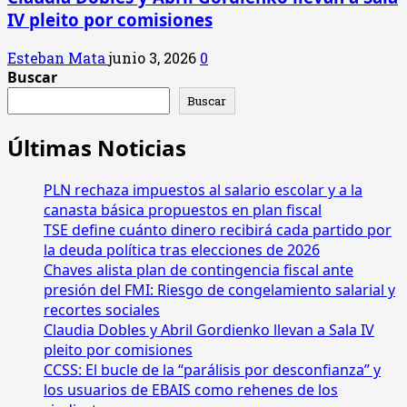
IV pleito por comisiones
Esteban Mata
junio 3, 2026
0
Buscar
Buscar
Últimas Noticias
PLN rechaza impuestos al salario escolar y a la
canasta básica propuestos en plan fiscal
TSE define cuánto dinero recibirá cada partido por
la deuda política tras elecciones de 2026
Chaves alista plan de contingencia fiscal ante
presión del FMI: Riesgo de congelamiento salarial y
recortes sociales
Claudia Dobles y Abril Gordienko llevan a Sala IV
pleito por comisiones
CCSS: El bucle de la “parálisis por desconfianza” y
los usuarios de EBAIS como rehenes de los