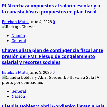
PLN rechaza impuestos al salario escolar y a
la canasta básica propuestos en plan fiscal
Esteban Mata
junio 4, 2026
0
Nación
General
Chaves alista plan de contingencia fiscal ante
presión del FMI: Riesgo de congelamiento
salarial y recortes sociales
Esteban Mata
junio 3, 2026
0
General
Nación
Claudia Dobles y Abril Gordienko llevan a Sala