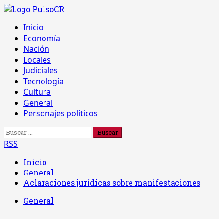
Saltar
al
Menú
Inicio
contenido
principal
Economía
Nación
Locales
Judiciales
Tecnología
Cultura
General
Personajes políticos
Buscar:
RSS
Inicio
General
Aclaraciones jurídicas sobre manifestaciones
General