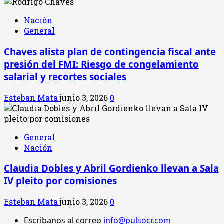
Nación
General
Chaves alista plan de contingencia fiscal ante
presión del FMI: Riesgo de congelamiento
salarial y recortes sociales
Esteban Mata
junio 3, 2026
0
General
Nación
Claudia Dobles y Abril Gordienko llevan a Sala
IV pleito por comisiones
Esteban Mata
junio 3, 2026
0
Escribanos al correo
info@pulsocr.com