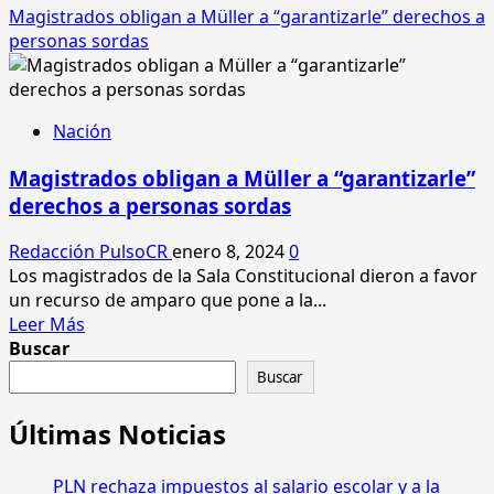
Magistrados obligan a Müller a “garantizarle” derechos a
personas sordas
Nación
Magistrados obligan a Müller a “garantizarle”
derechos a personas sordas
Redacción PulsoCR
enero 8, 2024
0
Los magistrados de la Sala Constitucional dieron a favor
un recurso de amparo que pone a la...
Leer
Leer Más
más
Buscar
acerca
Buscar
de
Magistrados
Últimas Noticias
obligan
a
PLN rechaza impuestos al salario escolar y a la
Müller