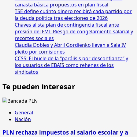
canasta básica propuestos en plan fiscal
a
TSE define cuánto dinero recibirá cada partido por
“garantizarle”
la deuda política tras elecciones de 2026
derechos
Chaves alista plan de contingencia fiscal ante
a
presión del FMI: Riesgo de congelamiento salarial y
personas
recortes sociales
sordas
Claudia Dobles y Abril Gordienko llevan a Sala IV
pleito por comisiones
CCSS: El bucle de la “parálisis por desconfianza” y
los usuarios de EBAIS como rehenes de los
sindicatos
Te pueden interesar
General
Nación
PLN rechaza impuestos al salario escolar y a