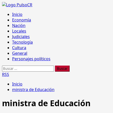
Saltar
al
Menú
Inicio
contenido
principal
Economía
Nación
Locales
Judiciales
Tecnología
Cultura
General
Personajes políticos
Buscar:
RSS
Inicio
ministra de Educación
ministra de Educación