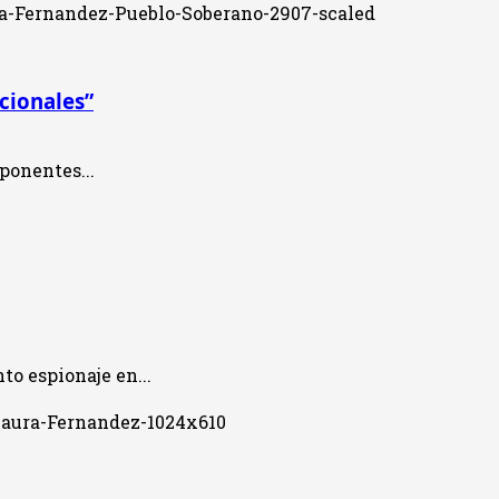
cionales”
ponentes...
o espionaje en...