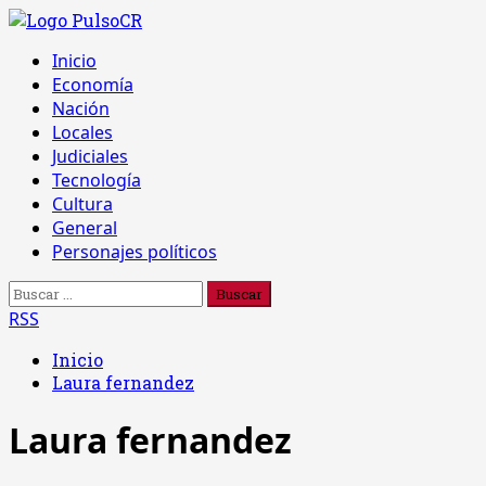
Saltar
al
Menú
Inicio
contenido
principal
Economía
Nación
Locales
Judiciales
Tecnología
Cultura
General
Personajes políticos
Buscar:
RSS
Inicio
Laura fernandez
Laura fernandez