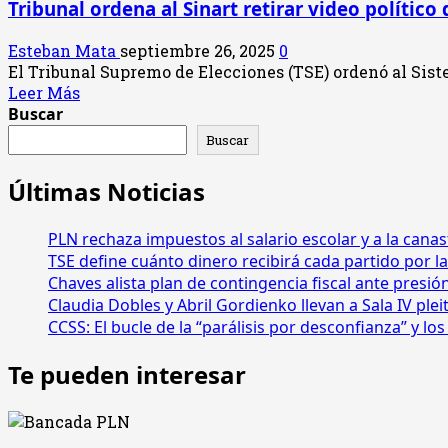
Tribunal ordena al Sinart retirar video político
Fernández
“grandes
denuncia
espacios
Esteban Mata
septiembre 26, 2025
0
supuesto
nacionales”
El Tribunal Supremo de Elecciones (TSE) ordenó al Sist
espionaje
Leer
Leer Más
en
más
Buscar
su
acerca
oficina
Buscar
de
Tribunal
Últimas Noticias
ordena
al
PLN rechaza impuestos al salario escolar y a la canas
Sinart
retirar
TSE define cuánto dinero recibirá cada partido por la
video
Chaves alista plan de contingencia fiscal ante presió
político
Claudia Dobles y Abril Gordienko llevan a Sala IV ple
de
CCSS: El bucle de la “parálisis por desconfianza” y l
Laura
Fernández
Te pueden interesar
en
redes
sociales