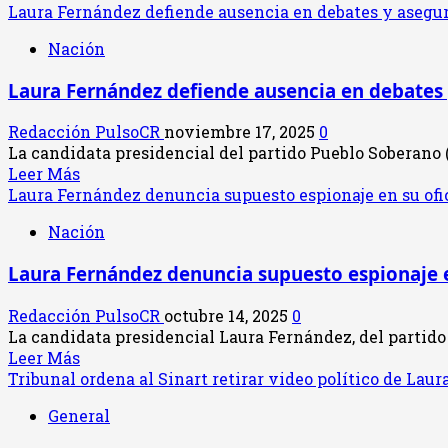
Laura Fernández defiende ausencia en debates y asegur
Nación
Laura Fernández defiende ausencia en debates 
Redacción PulsoCR
noviembre 17, 2025
0
La candidata presidencial del partido Pueblo Soberano (
Leer
Leer Más
más
Laura Fernández denuncia supuesto espionaje en su ofi
acerca
Nación
de
Laura
Laura Fernández denuncia supuesto espionaje e
Fernández
defiende
Redacción PulsoCR
octubre 14, 2025
0
ausencia
La candidata presidencial Laura Fernández, del partido
en
Leer
Leer Más
debates
más
Tribunal ordena al Sinart retirar video político de Lau
y
acerca
asegura
General
de
participación
Laura
en