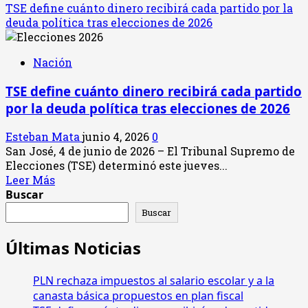
TSE define cuánto dinero recibirá cada partido por la
deuda política tras elecciones de 2026
Nación
TSE define cuánto dinero recibirá cada partido
por la deuda política tras elecciones de 2026
Esteban Mata
junio 4, 2026
0
San José, 4 de junio de 2026 – El Tribunal Supremo de
Elecciones (TSE) determinó este jueves...
Leer
Leer Más
más
Buscar
acerca
Buscar
de
TSE
Últimas Noticias
define
cuánto
PLN rechaza impuestos al salario escolar y a la
dinero
recibirá
canasta básica propuestos en plan fiscal