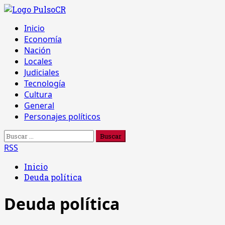
Saltar
al
Menú
Inicio
contenido
principal
Economía
Nación
Locales
Judiciales
Tecnología
Cultura
General
Personajes políticos
Buscar:
RSS
Inicio
Deuda política
Deuda política