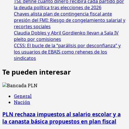
cada
TSE define cuánto dinero recibirá cada partido por
partido
la deuda política tras elecciones de 2026
por
Chaves alista plan de contingencia fiscal ante
la
presión del FMI: Riesgo de congelamiento salarial y
deuda
recortes sociales
política
Claudia Dobles y Abril Gordienko llevan a Sala IV
tras
pleito por comisiones
elecciones
CCSS: El bucle de la “parálisis por desconfianza” y
de
los usuarios de EBAIS como rehenes de los
2026
sindicatos
Te pueden interesar
General
Nación
PLN rechaza impuestos al salario escolar y a
la canasta básica propuestos en plan fiscal