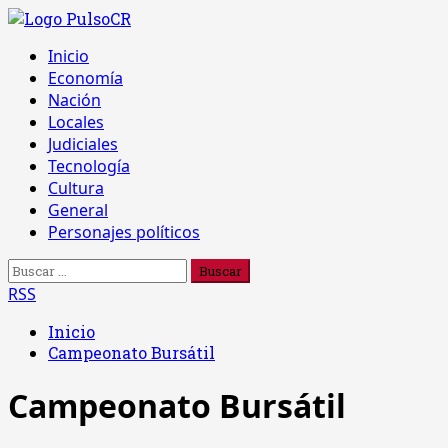
Saltar
al
Menú
Inicio
contenido
principal
Economía
Nación
Locales
Judiciales
Tecnología
Cultura
General
Personajes políticos
Buscar:
RSS
Inicio
Campeonato Bursátil
Campeonato Bursátil