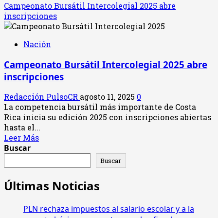
Campeonato Bursátil Intercolegial 2025 abre
inscripciones
Nación
Campeonato Bursátil Intercolegial 2025 abre
inscripciones
Redacción PulsoCR
agosto 11, 2025
0
La competencia bursátil más importante de Costa
Rica inicia su edición 2025 con inscripciones abiertas
hasta el...
Leer
Leer Más
más
Buscar
acerca
Buscar
de
Campeonato
Últimas Noticias
Bursátil
Intercolegial
PLN rechaza impuestos al salario escolar y a la
2025