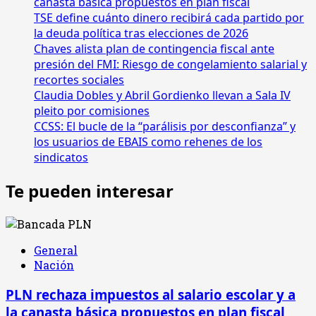
abre
canasta básica propuestos en plan fiscal
inscripciones
TSE define cuánto dinero recibirá cada partido por
la deuda política tras elecciones de 2026
Chaves alista plan de contingencia fiscal ante
presión del FMI: Riesgo de congelamiento salarial y
recortes sociales
Claudia Dobles y Abril Gordienko llevan a Sala IV
pleito por comisiones
CCSS: El bucle de la “parálisis por desconfianza” y
los usuarios de EBAIS como rehenes de los
sindicatos
Te pueden interesar
General
Nación
PLN rechaza impuestos al salario escolar y a
la canasta básica propuestos en plan fiscal