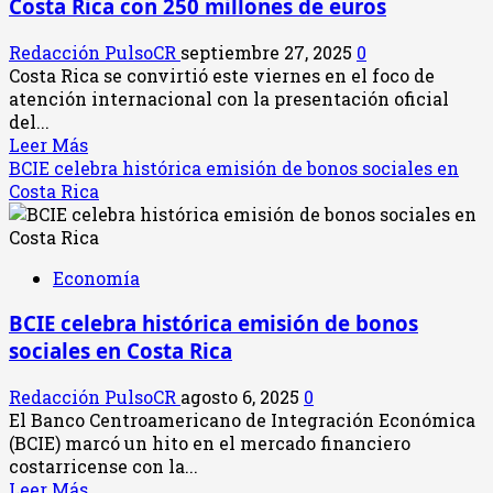
Costa Rica con 250 millones de euros
respalda
con
Redacción PulsoCR
septiembre 27, 2025
0
$800
Costa Rica se convirtió este viernes en el foco de
millones
atención internacional con la presentación oficial
proyecto
del...
de
Leer
Leer Más
tren
más
BCIE celebra histórica emisión de bonos sociales en
eléctrico
acerca
Costa Rica
y
de
movilidad
Unión
sostenible
Europea
en
Economía
financiará
Costa
tren
Rica
BCIE celebra histórica emisión de bonos
eléctrico
sociales en Costa Rica
en
Costa
Redacción PulsoCR
agosto 6, 2025
0
Rica
El Banco Centroamericano de Integración Económica
con
(BCIE) marcó un hito en el mercado financiero
250
costarricense con la...
millones
Leer
Leer Más
de