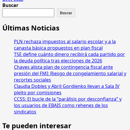
más
Buscar
euros
acerca
Buscar
de
BCIE
Últimas Noticias
celebra
histórica
PLN rechaza impuestos al salario escolar y a la
emisión
de
canasta básica propuestos en plan fiscal
bonos
TSE define cuánto dinero recibirá cada partido por
sociales
la deuda política tras elecciones de 2026
en
Chaves alista plan de contingencia fiscal ante
Costa
presión del FMI: Riesgo de congelamiento salarial y
Rica
recortes sociales
Claudia Dobles y Abril Gordienko llevan a Sala IV
pleito por comisiones
CCSS: El bucle de la “parálisis por desconfianza” y
los usuarios de EBAIS como rehenes de los
sindicatos
Te pueden interesar