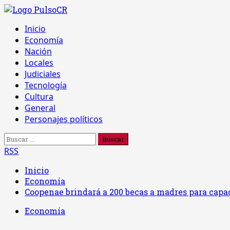
Saltar
al
Menú
Inicio
contenido
principal
Economía
Nación
Locales
Judiciales
Tecnología
Cultura
General
Personajes políticos
Buscar:
RSS
Inicio
Economía
Coopenae brindará a 200 becas a madres para capac
Economía