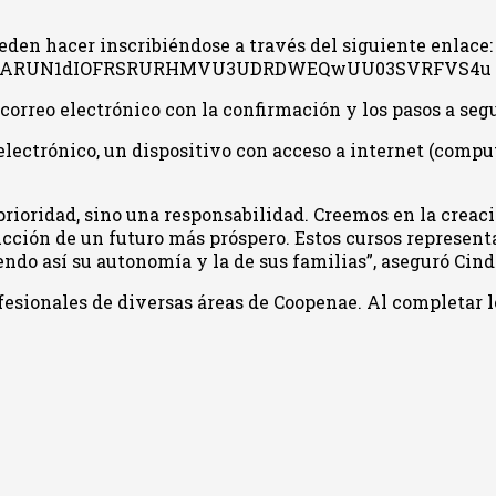
ueden hacer inscribiéndose a través del siguiente enlac
NZpARUN1dIOFRSRURHMVU3UDRDWEQwUU03SVRFVS4u
orreo electrónico con la confirmación y los pasos a segu
electrónico, un dispositivo con acceso a internet (comput
 prioridad, sino una responsabilidad. Creemos en la crea
ucción de un futuro más próspero. Estos cursos represen
iendo así su autonomía y la de sus familias”, aseguró Ci
esionales de diversas áreas de Coopenae. Al completar lo