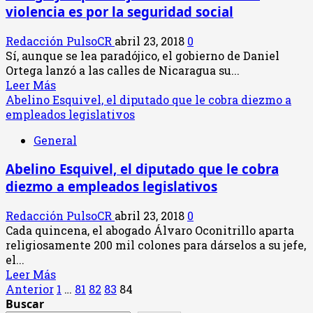
violencia es por la seguridad social
de
@Abelinote
Redacción PulsoCR
abril 23, 2018
0
en
Sí, aunque se lea paradójico, el gobierno de Daniel
medio
Ortega lanzó a las calles de Nicaragua su...
de
Leer
Leer Más
su
más
Abelino Esquivel, el diputado que le cobra diezmo a
tormenta
acerca
empleados legislativos
perfecta
de
General
Ortega
y
Abelino Esquivel, el diputado que le cobra
la
diezmo a empleados legislativos
paradoja
de
Redacción PulsoCR
abril 23, 2018
0
sus
Cada quincena, el abogado Álvaro Oconitrillo aparta
muertos:
religiosamente 200 mil colones para dárselos a su jefe,
la
el...
violencia
Leer
Leer Más
es
Paginación
más
Anterior
1
…
81
82
83
84
por
acerca
Buscar
la