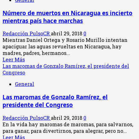
Directorio
Legislativo
Número de muertos en Nicaragua es incierto
nombra
mientras país hace marchas
administradora
como
Redacción PulsoCR
abril 29, 2018
0
médico
Mientras Daniel Ortega y Rosario Murillo intentan
del
apaciguar las aguas revueltas en Nicaragua, hay
Congreso
madres, padres, hermanos...
Leer
Leer Más
más
Las maromas de Gonzalo Ramírez, el presidente del
acerca
Congreso
de
General
Número
de
Las maromas de Gonzalo Ramírez, el
muertos
presidente del Congreso
en
Nicaragua
Redacción PulsoCR
abril 29, 2018
0
es
En la vida hay maromas de maromas, para salvarnos,
incierto
para ganar, para divertirnos, para alegrar, pero no...
mientras
Leer
Leer Más
país