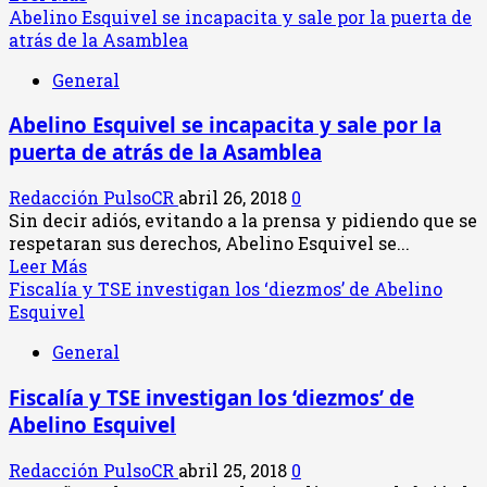
más
Abelino Esquivel se incapacita y sale por la puerta de
hace
acerca
atrás de la Asamblea
marchas
de
General
Las
maromas
Abelino Esquivel se incapacita y sale por la
de
puerta de atrás de la Asamblea
Gonzalo
Ramírez,
Redacción PulsoCR
abril 26, 2018
0
el
Sin decir adiós, evitando a la prensa y pidiendo que se
presidente
respetaran sus derechos, Abelino Esquivel se...
del
Leer
Leer Más
Congreso
más
Fiscalía y TSE investigan los ‘diezmos’ de Abelino
acerca
Esquivel
de
General
Abelino
Esquivel
Fiscalía y TSE investigan los ‘diezmos’ de
se
Abelino Esquivel
incapacita
y
Redacción PulsoCR
abril 25, 2018
0
sale