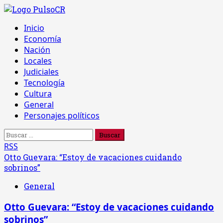
Saltar
al
Menú
Inicio
contenido
principal
Economía
Nación
Locales
Judiciales
Tecnología
Cultura
General
Personajes políticos
Buscar:
RSS
Otto Guevara: “Estoy de vacaciones cuidando
sobrinos”
General
Otto Guevara: “Estoy de vacaciones cuidando
sobrinos”