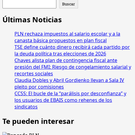
de
de
seguridad
Buscar
Abelino
social
entradas
Esquivel,
Últimas Noticias
el
diputado
PLN rechaza impuestos al salario escolar y a la
que
le
canasta básica propuestos en plan fiscal
cobra
TSE define cuánto dinero recibirá cada partido por
diezmo
la deuda política tras elecciones de 2026
a
Chaves alista plan de contingencia fiscal ante
empleados
presión del FMI: Riesgo de congelamiento salarial y
legislativos
recortes sociales
Claudia Dobles y Abril Gordienko llevan a Sala IV
pleito por comisiones
CCSS: El bucle de la “parálisis por desconfianza” y
los usuarios de EBAIS como rehenes de los
sindicatos
Te pueden interesar