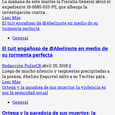
La mañana de este martes la Fiscalía General abrió el
por
expediente 18-0085-033-PE, que alberga la
la
investigación contra...
puerta
Leer
Leer Más
de
más
El tuit engañoso de @Abelinote en medio de su
atrás
acerca
tormenta perfecta
de
de
la
General
Fiscalía
Asamblea
y
El tuit engañoso de @Abelinote en medio de
TSE
su tormenta perfecta
investigan
los
Redacción PulsoCR
abril 25, 2018
0
‘diezmos’
Luego de mucho silencio y respuestas precipitadas a
de
la prensa, Abelino Esquivel saltó a su Twitter para...
Abelino
Leer
Leer Más
Esquivel
más
Ortega y la paradoja de sus muertos: la violencia es
acerca
por la seguridad social
de
General
El
tuit
Ortega y la paradoja de sus muertos: la
engañoso